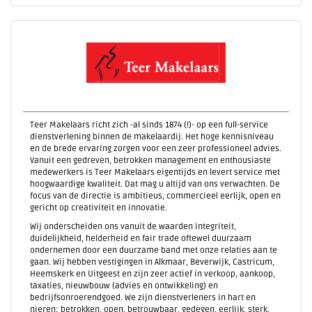
Teer Makelaars richt zich -al sinds 1874 (!)- op een full-service
dienstverlening binnen de makelaardij. Het hoge kennisniveau
en de brede ervaring zorgen voor een zeer professioneel advies.
Vanuit een gedreven, betrokken management en enthousiaste
medewerkers is Teer Makelaars eigentijds en levert service met
hoogwaardige kwaliteit. Dat mag u altijd van ons verwachten. De
focus van de directie is ambitieus, commercieel eerlijk, open en
gericht op creativiteit en innovatie.
Wij onderscheiden ons vanuit de waarden integriteit,
duidelijkheid, helderheid en fair trade oftewel duurzaam
ondernemen door een duurzame band met onze relaties aan te
gaan. Wij hebben vestigingen in Alkmaar, Beverwijk, Castricum,
Heemskerk en Uitgeest en zijn zeer actief in verkoop, aankoop,
taxaties, nieuwbouw (advies en ontwikkeling) en
bedrijfsonroerendgoed. We zijn dienstverleners in hart en
nieren: betrokken, open, betrouwbaar, gedegen, eerlijk, sterk,