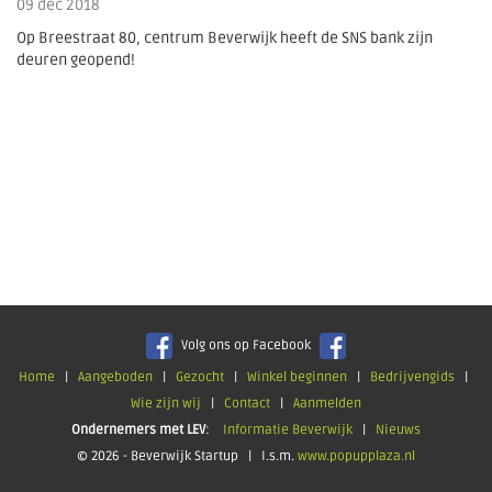
09 dec 2018
Op Breestraat 80, centrum Beverwijk heeft de SNS bank zijn
deuren geopend!
Volg ons op Facebook
Home
|
Aangeboden
|
Gezocht
|
Winkel beginnen
|
Bedrijvengids
|
Wie zijn wij
|
Contact
|
Aanmelden
Ondernemers met LEV
:
Informatie Beverwijk
|
Nieuws
© 2026 - Beverwijk Startup | I.s.m.
www.popupplaza.nl