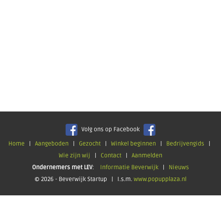
Volg ons op Facebook
Home
|
Aangeboden
|
Gezocht
|
Winkel beginnen
|
Bedrijvengids
|
Wie zijn wij
|
Contact
|
Aanmelden
Ondernemers met LEV
:
Informatie Beverwijk
|
Nieuws
© 2026 - Beverwijk Startup | I.s.m.
www.popupplaza.nl